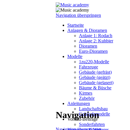
Navigation überspringen
Startseite
Anlagen & Dioramen
Anlage 1: Rodach
Anlage 2: Kuhbier
Dioramen
Euro-Dioramen
Modelle
1zu220-Modelle
Fahrzeuge
Gebäude (gefräst)
Gebäude (geätzt)
Gebäude (gelasert)
Bäume & Büsche
Kirmes
Zubehör
Anleitungen
Landschaftsbau
Navigation
Gebäudemodelle
Vorbild-Beiträge
Sonderfahrten
Navigation überspringen
Impressum & Weiteres