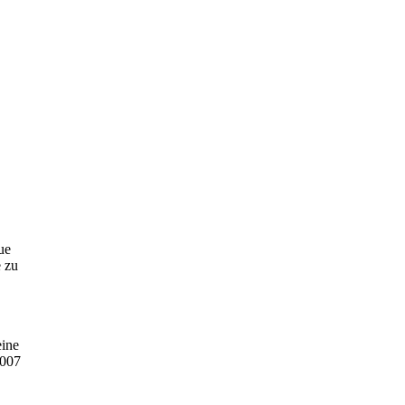
ue
 zu
eine
2007