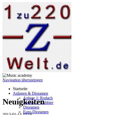
Navigation überspringen
Startseite
Anlagen & Dioramen
Anlage 1: Rodach
Neuigkeiten
Anlage 2: Kuhbier
Dioramen
Euro-Dioramen
2013-01-14 10:18