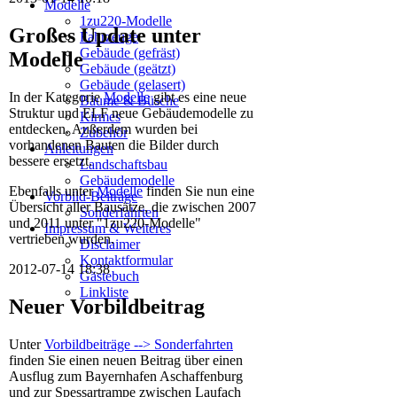
Modelle
1zu220-Modelle
Großes Update unter
Fahrzeuge
Gebäude (gefräst)
Modelle
Gebäude (geätzt)
Gebäude (gelasert)
In der Kategorie
Modelle
gibt es eine neue
Bäume & Büsche
Struktur und ELF neue Gebäudemodelle zu
Kirmes
entdecken. Außerdem wurden bei
Zubehör
vorhandenen Bauten die Bilder durch
Anleitungen
bessere ersetzt.
Landschaftsbau
Gebäudemodelle
Ebenfalls unter
Modelle
finden Sie nun eine
Vorbild-Beiträge
Übersicht aller Bausätze, die zwischen 2007
Sonderfahrten
und 2011 unter "1zu220-Modelle"
Impressum & Weiteres
vertrieben wurden.
Disclaimer
Kontaktformular
2012-07-14 18:38
Gästebuch
Linkliste
Neuer Vorbildbeitrag
Unter
Vorbildbeiträge --> Sonderfahrten
finden Sie einen neuen Beitrag über einen
Ausflug zum Bayernhafen Aschaffenburg
und zur Spessartrampe zwischen Laufach