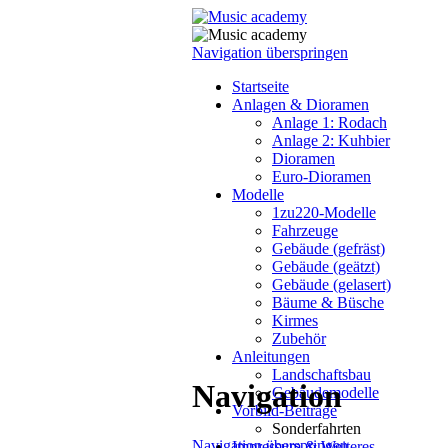
Navigation überspringen
Startseite
Anlagen & Dioramen
Anlage 1: Rodach
Anlage 2: Kuhbier
Dioramen
Euro-Dioramen
Modelle
1zu220-Modelle
Fahrzeuge
Gebäude (gefräst)
Gebäude (geätzt)
Gebäude (gelasert)
Bäume & Büsche
Kirmes
Zubehör
Anleitungen
Landschaftsbau
Navigation
Gebäudemodelle
Vorbild-Beiträge
Sonderfahrten
Navigation überspringen
Impressum & Weiteres