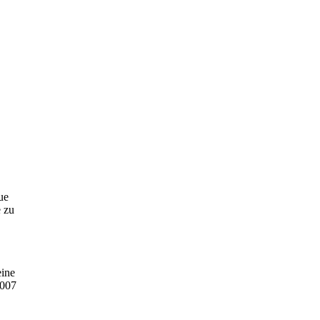
ue
 zu
eine
2007