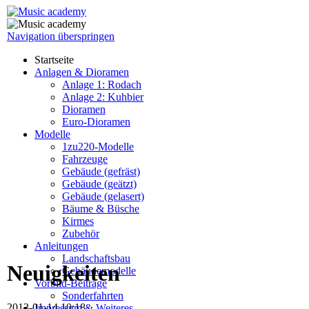
Navigation überspringen
Startseite
Anlagen & Dioramen
Anlage 1: Rodach
Anlage 2: Kuhbier
Dioramen
Euro-Dioramen
Modelle
1zu220-Modelle
Fahrzeuge
Gebäude (gefräst)
Gebäude (geätzt)
Gebäude (gelasert)
Bäume & Büsche
Kirmes
Zubehör
Anleitungen
Landschaftsbau
Neuigkeiten
Gebäudemodelle
Vorbild-Beiträge
Sonderfahrten
2013-01-14 10:18
Impressum & Weiteres